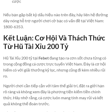
cược
Nếu bạn gặp bất kỳ dấu hiệu nào trên đây, hãy liên hệ đường
dây nóng hỗ trợ người chơi cờ bạc có vấn đề tại Việt Nam:
1800-6353.
Kết Luận: Cơ Hội Và Thách Thức
Từ Hũ Tài Xỉu 200 Tỷ
Hũ Tài Xỉu 200 tỷ tại
Febet
đang tạo ra cơn sốt chưa từng có
trong cộng đồng cá cược trực tuyến Việt Nam. Đây là cơ hội
hiếm có với giải thưởng kỷ lục, nhưng cũng đi kèm nhiều rủi
ro.
Người chơi cần tiếp cận với tâm thế giải trí, đặt ra giới hạn
rõ ràng và không xem đây là phương tiện kiếm tiền chính
thức. Hãy nhớ rằng, cá cược luôn mang tính may rủi và kết
quả không thể đoán trước.