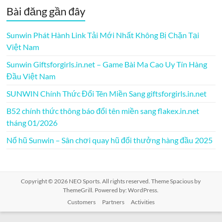
Bài đăng gần đây
Sunwin Phát Hành Link Tải Mới Nhất Không Bị Chặn Tại
Việt Nam
Sunwin Giftsforgirls.in.net – Game Bài Ma Cao Uy Tín Hàng
Đầu Việt Nam
SUNWIN Chính Thức Đổi Tên Miền Sang giftsforgirls.in.net
B52 chính thức thông báo đổi tên miền sang flakex.in.net
tháng 01/2026
Nổ hũ Sunwin – Sân chơi quay hũ đổi thưởng hàng đầu 2025
Copyright © 2026
NEO Sports
. All rights reserved. Theme
Spacious
by
ThemeGrill. Powered by:
WordPress
.
Customers
Partners
Activities