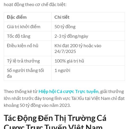
hoạt động theo cơ chế đặc biệt:
Đặc điểm
Chi tiết
Giá trị khởi điểm
50 tỷ đồng
Tốc độ tăng
2-3 tỷ đồng/ngày
Điều kiện nổ hũ
Khi đạt 200 tỷ hoặc vào
24/7/2025
Tỷ lệ trả thưởng
100% giá trị hũ
Số người thắng tối
1 người
đa
Theo thống kê từ
Hiệp hội Cá cược Trực tuyến
, giải thưởng
lớn nhất trước đây trong lĩnh vực Tài Xỉu tại Việt Nam chỉ đạt
khoảng 50 tỷ đồng vào năm 2023.
Tác Động Đến Thị Trường Cá
Cược Trực Tuyến Việt Nam