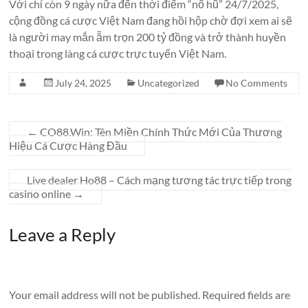
Với chỉ còn 9 ngày nữa đến thời điểm “nổ hũ” 24/7/2025,
cộng đồng cá cược Việt Nam đang hồi hộp chờ đợi xem ai sẽ
là người may mắn ẵm trọn 200 tỷ đồng và trở thành huyền
thoại trong làng cá cược trực tuyến Việt Nam.
July 24, 2025
Uncategorized
No Comments
←
CO88.Win: Tên Miền Chính Thức Mới Của Thương
Hiệu Cá Cược Hàng Đầu
Live dealer Ho88 – Cách mạng tương tác trực tiếp trong
casino online
→
Leave a Reply
Your email address will not be published.
Required fields are