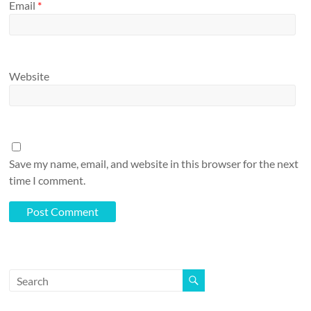
Email
*
Website
Save my name, email, and website in this browser for the next
time I comment.