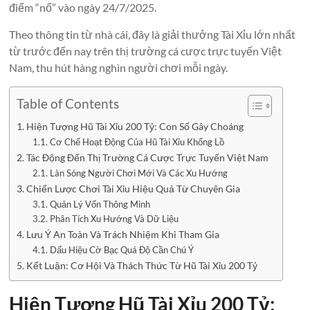
điểm “nổ” vào ngày 24/7/2025.
Theo thông tin từ nhà cái, đây là giải thưởng Tài Xỉu lớn nhất
từ trước đến nay trên thị trường cá cược trực tuyến Việt
Nam, thu hút hàng nghìn người chơi mỗi ngày.
Table of Contents
Hiện Tượng Hũ Tài Xỉu 200 Tỷ: Con Số Gây Choáng
Cơ Chế Hoạt Động Của Hũ Tài Xỉu Khổng Lồ
Tác Động Đến Thị Trường Cá Cược Trực Tuyến Việt Nam
Làn Sóng Người Chơi Mới Và Các Xu Hướng
Chiến Lược Chơi Tài Xỉu Hiệu Quả Từ Chuyên Gia
Quản Lý Vốn Thông Minh
Phân Tích Xu Hướng Và Dữ Liệu
Lưu Ý An Toàn Và Trách Nhiệm Khi Tham Gia
Dấu Hiệu Cờ Bạc Quá Độ Cần Chú Ý
Kết Luận: Cơ Hội Và Thách Thức Từ Hũ Tài Xỉu 200 Tỷ
Hiện Tượng Hũ Tài Xỉu 200 Tỷ: