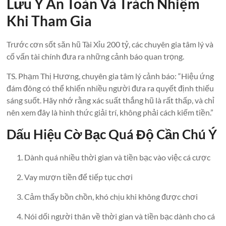
Lưu Ý An Toàn Và Trách Nhiệm
Khi Tham Gia
Trước cơn sốt săn hũ Tài Xỉu 200 tỷ, các chuyên gia tâm lý và
cố vấn tài chính đưa ra những cảnh báo quan trọng.
TS. Phạm Thị Hương, chuyên gia tâm lý cảnh báo: “Hiệu ứng
đám đông có thể khiến nhiều người đưa ra quyết định thiếu
sáng suốt. Hãy nhớ rằng xác suất thắng hũ là rất thấp, và chỉ
nên xem đây là hình thức giải trí, không phải cách kiếm tiền.”
Dấu Hiệu Cờ Bạc Quá Độ Cần Chú Ý
Dành quá nhiều thời gian và tiền bạc vào việc cá cược
Vay mượn tiền để tiếp tục chơi
Cảm thấy bồn chồn, khó chịu khi không được chơi
Nói dối người thân về thời gian và tiền bạc dành cho cá