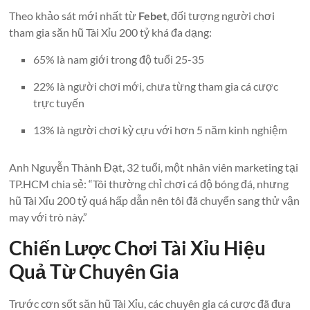
Theo khảo sát mới nhất từ
Febet
, đối tượng người chơi
tham gia săn hũ Tài Xỉu 200 tỷ khá đa dạng:
65% là nam giới trong độ tuổi 25-35
22% là người chơi mới, chưa từng tham gia cá cược
trực tuyến
13% là người chơi kỳ cựu với hơn 5 năm kinh nghiệm
Anh Nguyễn Thành Đạt, 32 tuổi, một nhân viên marketing tại
TP.HCM chia sẻ: “Tôi thường chỉ chơi cá độ bóng đá, nhưng
hũ Tài Xỉu 200 tỷ quá hấp dẫn nên tôi đã chuyển sang thử vận
may với trò này.”
Chiến Lược Chơi Tài Xỉu Hiệu
Quả Từ Chuyên Gia
Trước cơn sốt săn hũ Tài Xỉu, các chuyên gia cá cược đã đưa