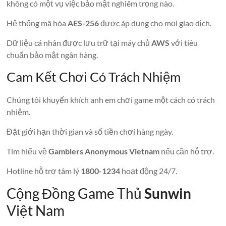
không có một vụ việc bảo mật nghiêm trọng nào.
Hệ thống mã hóa
AES-256
được áp dụng cho mọi giao dịch.
Dữ liệu cá nhân được lưu trữ tại máy chủ
AWS
với tiêu
chuẩn bảo mật ngân hàng.
Cam Kết Chơi Có Trách Nhiệm
Chúng tôi khuyến khích anh em chơi game một cách có trách
nhiệm.
Đặt giới hạn thời gian và số tiền chơi hàng ngày.
Tìm hiểu về
Gamblers Anonymous Vietnam
nếu cần hỗ trợ.
Hotline hỗ trợ tâm lý
1800-1234
hoạt động 24/7.
Cộng Đồng Game Thủ
Sunwin
Việt Nam