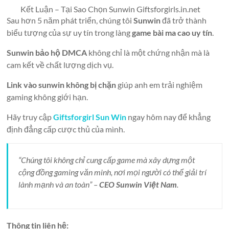
Kết Luận – Tại Sao Chọn Sunwin Giftsforgirls.in.net
Sau hơn 5 năm phát triển, chúng tôi
Sunwin
đã trở thành
biểu tượng của sự uy tín trong làng
game bài ma cao uy tín
.
Sunwin bảo hộ DMCA
không chỉ là một chứng nhận mà là
cam kết về chất lượng dịch vụ.
Link vào sunwin không bị chặn
giúp anh em trải nghiệm
gaming không giới hạn.
Hãy truy cập
Giftsforgirl Sun Win
ngay hôm nay để khẳng
định đẳng cấp cược thủ của mình.
“Chúng tôi không chỉ cung cấp game mà xây dựng một
cộng đồng gaming văn minh, nơi mọi người có thể giải trí
lành mạnh và an toàn” –
CEO Sunwin Việt Nam
.
Thông tin liên hệ: