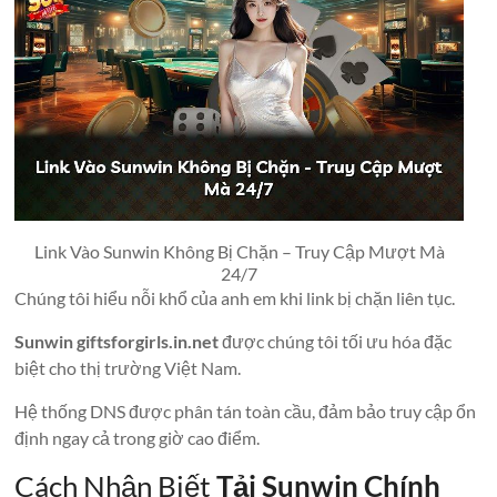
Link Vào Sunwin Không Bị Chặn – Truy Cập Mượt Mà
24/7
Chúng tôi hiểu nỗi khổ của anh em khi link bị chặn liên tục.
Sunwin giftsforgirls.in.net
được chúng tôi tối ưu hóa đặc
biệt cho thị trường Việt Nam.
Hệ thống DNS được phân tán toàn cầu, đảm bảo truy cập ổn
định ngay cả trong giờ cao điểm.
Cách Nhận Biết
Tải Sunwin Chính