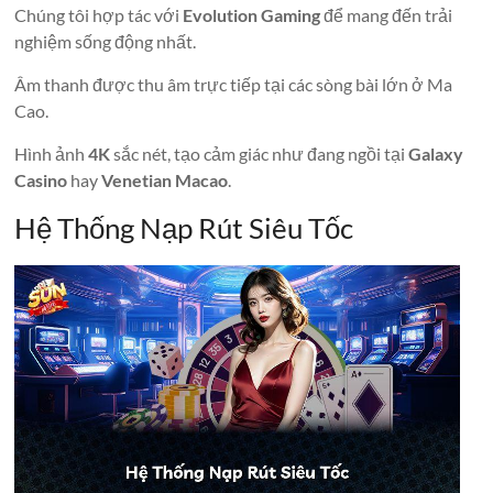
Chúng tôi hợp tác với
Evolution Gaming
để mang đến trải
nghiệm sống động nhất.
Âm thanh được thu âm trực tiếp tại các sòng bài lớn ở Ma
Cao.
Hình ảnh
4K
sắc nét, tạo cảm giác như đang ngồi tại
Galaxy
Casino
hay
Venetian Macao
.
Hệ Thống Nạp Rút Siêu Tốc