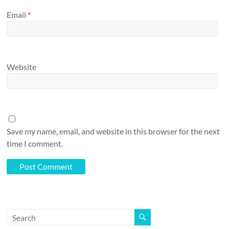
Email
*
Website
Save my name, email, and website in this browser for the next
time I comment.