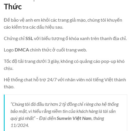
Thức
Để bảo vệ anh em khỏi các trang giả mạo, chúng tôi khuyến
cáo kiểm tra các dấu hiệu sau.
Chứng chỉ
SSL
với biểu tượng ổ khóa xanh trên thanh địa chỉ.
Logo
DMCA
chính thức ở cuối trang web.
Tốc độ tải trang dưới 3 giây, không có quảng cáo pop-up khó
chịu.
Hệ thống chat hỗ trợ 24/7 với nhân viên nói tiếng Việt thành
thạo.
“Chúng tôi đã đầu tư hơn 2 tỷ đồng chỉ riêng cho hệ thống
bảo mật, vì hiểu rằng niềm tin của khách hàng là tài sản
quý giá nhất” – Đại diện
Sunwin Việt Nam
, tháng
11/2024.