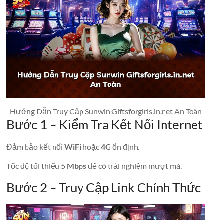
Hướng Dẫn Truy Cập Sunwin Giftsforgirls.in.net An Toàn
Bước 1 – Kiểm Tra Kết Nối Internet
Đảm bảo kết nối
WiFi
hoặc
4G
ổn định.
Tốc độ tối thiểu 5
Mbps
để có trải nghiệm mượt mà.
Bước 2 – Truy Cập Link Chính Thức