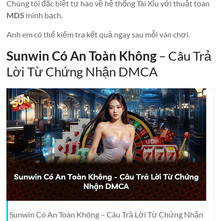
Chúng tôi đặc biệt tự hào về hệ thống Tài Xỉu với thuật toán
MD5
minh bạch.
Anh em có thể kiểm tra kết quả ngay sau mỗi ván chơi.
Sunwin Có An Toàn Không
– Câu Trả
Lời Từ Chứng Nhận DMCA
Sunwin Có An Toàn Không – Câu Trả Lời Từ Chứng Nhận