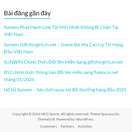
Bài đăng gần đây
Sunwin Phát Hành Link Tải Mới Nhất Không Bị Chặn Tại
Việt Nam
Sunwin Giftsforgirls.in.net – Game Bài Ma Cao Uy Tín Hàng
Đầu Việt Nam
SUNWIN Chính Thức Đổi Tên Miền Sang giftsforgirls.in.net
B52 chính thức thông báo đổi tên miền sang flakex.in.net
tháng 01/2026
Nổ hũ Sunwin – Sân chơi quay hũ đổi thưởng hàng đầu 2025
Copyright © 2026
NEO Sports
. All rights reserved. Theme
Spacious
by
ThemeGrill. Powered by:
WordPress
.
Customers
Partners
Activities