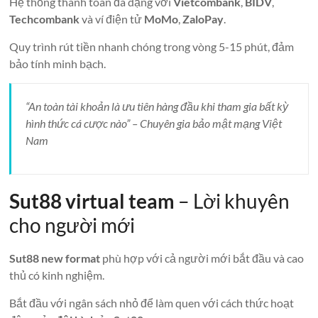
Hệ thống thanh toán đa dạng với
Vietcombank
,
BIDV
,
Techcombank
và ví điện tử
MoMo
,
ZaloPay
.
Quy trình rút tiền nhanh chóng trong vòng 5-15 phút, đảm
bảo tính minh bạch.
“An toàn tài khoản là ưu tiên hàng đầu khi tham gia bất kỳ
hình thức cá cược nào” – Chuyên gia bảo mật mạng Việt
Nam
Sut88 virtual team
– Lời khuyên
cho người mới
Sut88 new format
phù hợp với cả người mới bắt đầu và cao
thủ có kinh nghiệm.
Bắt đầu với ngân sách nhỏ để làm quen với cách thức hoạt