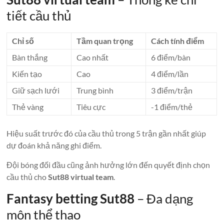
tiết cầu thủ
Chỉ số
Tầm quan trọng
Cách tính điểm
Bàn thắng
Cao nhất
6 điểm/bàn
Kiến tạo
Cao
4 điểm/lần
Giữ sạch lưới
Trung bình
3 điểm/trận
Thẻ vàng
Tiêu cực
-1 điểm/thẻ
Hiệu suất trước đó của cầu thủ trong 5 trận gần nhất giúp
dự đoán khả năng ghi điểm.
Đội bóng đối đầu cũng ảnh hưởng lớn đến quyết định chọn
cầu thủ cho
Sut88 virtual team
.
Fantasy betting Sut88
– Đa dạng
môn thể thao