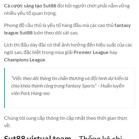
Cá cược sáng tạo Sut88
đòi hỏi người chơi phải nắm vững
nhiều yếu tố quan trọng.
Phong độ cầu thủ là yếu tố hàng đầu mà các cao thủ
fantasy
league Sut88
luôn theo dõi sát sao.
Lịch thi đấu dày đặc có thể ảnh hưởng đến hiệu suất của các
ngôi sao, đặc biệt trong mùa giải
Premier League
hay
Champions League
.
“Việc theo dõi thông tin chấn thương và đội hình dự kiến là
chìa khóa thành công trong Fantasy Sports” – Huấn luyện
viên Park Hang-seo
Chúng tôi cung cấp thông tin cập nhật theo thời gian thực
về:
Sut88 virtual team
– Thống kê chi