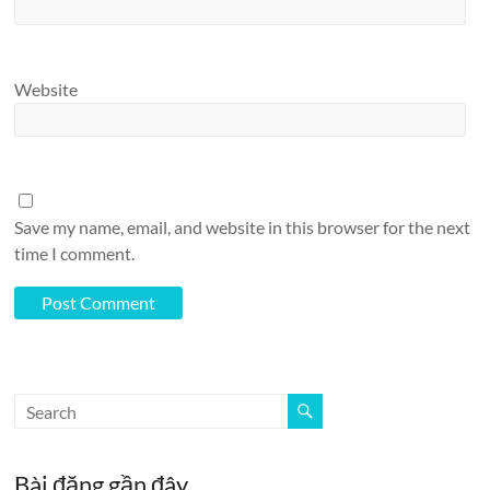
Website
Save my name, email, and website in this browser for the next
time I comment.
Bài đăng gần đây