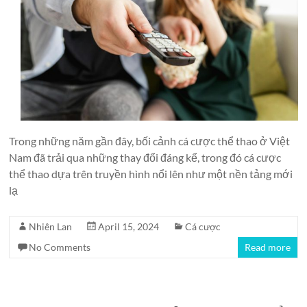
Trong những năm gần đây, bối cảnh cá cược thể thao ở Việt
Nam đã trải qua những thay đổi đáng kể, trong đó cá cược
thể thao dựa trên truyền hình nổi lên như một nền tảng mới
lạ
Nhiên Lan
April 15, 2024
Cá cược
No Comments
Read more